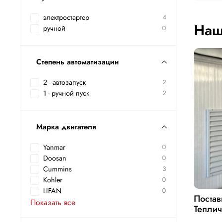
электростартер
4
Наш
ручной
0
Степень автоматизации
2 - автозапуск
2
1 - ручной пуск
2
Марка двигателя
Yanmar
0
Doosan
0
Cummins
3
Kohler
0
LIFAN
0
Постав
Показать все
Теплич