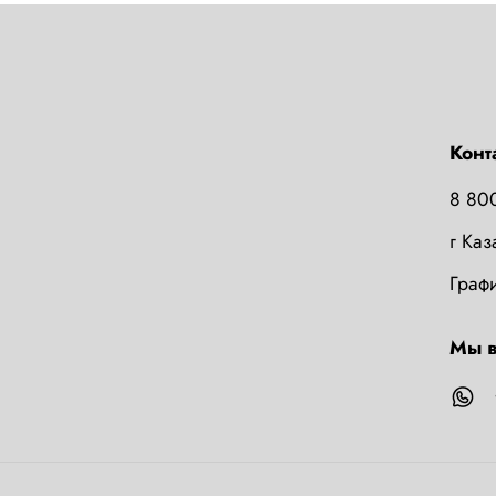
Конт
8 80
г Ка
Графи
Мы в