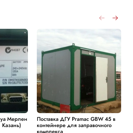
руа Мерлен
Поставка ДГУ Pramac GBW 45 в
П
. Казань)
контейнере для заправочного
Д
комплекса