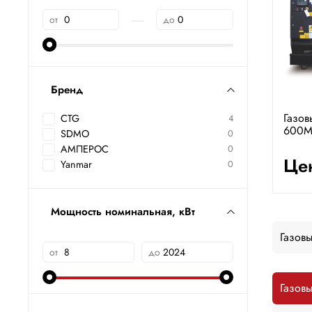
—
от
до
Бренд
Газов
CTG
4
600
SDMO
0
АМПЕРОС
0
Цен
Yanmar
0
Мощность номинальная, кВт
Газов
от
до
Газовы