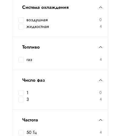
Система охлаждения
воздушная
0
жидкостная
4
Топливо
газ
4
Число фаз
1
0
3
4
Частота
50 Гц
4