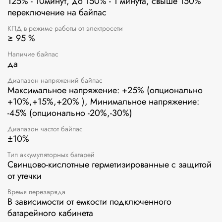
125% - 10минут, до 150% - 1 минута, свыше 150%
переключение на байпас
КПД в режиме работы от электросети
≥ 95 %
Наличие байпас
да
Диапазон напряжений байпас
Максимальное напряжение: +25% (опционально
+10%,+15%,+20% ), Минимальное напряжение:
-45% (опционально -20%,-30%)
Диапазон частот байпас
±10%
Тип аккумуляторных батарей
Свинцово-кислотные герметизированные с защитой
от утечки
Время перезаряда
В зависимости от емкости подключенного
батарейного кабинета