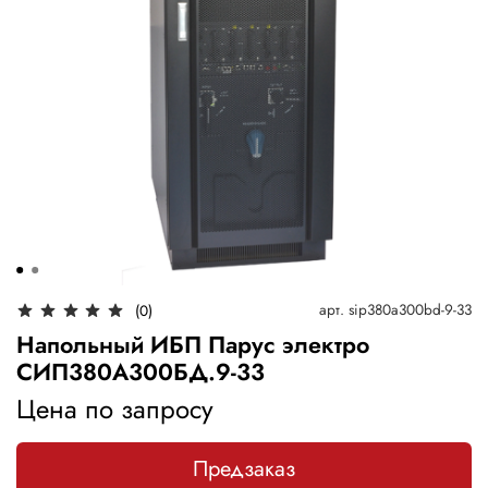
арт.
sip380a300bd-9-33
(0)
Напольный ИБП Парус электро
СИП380А300БД.9-33
Цена по запросу
Предзаказ