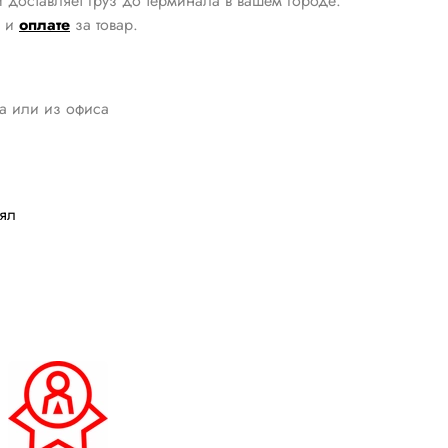
 доставляет груз до терминала в вашем городе.
и
оплате
за товар.
да или из офиса
лял