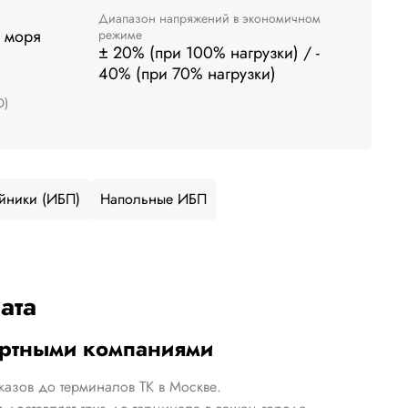
Диапазон напряжений в экономичном
 моря
режиме
± 20% (при 100% нагрузки) / -
40% (при 70% нагрузки)
O)
йники (ИБП)
Напольные ИБП
ата
ортными компаниями
казов до терминалов ТК в Москве.