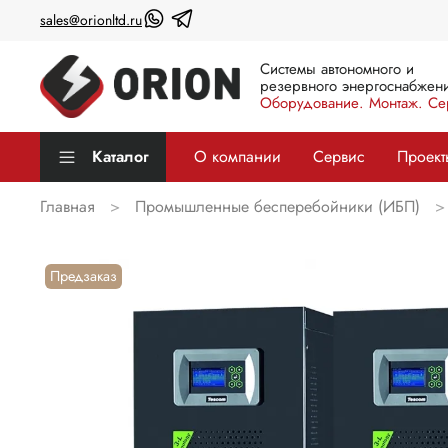
sales@orionltd.ru
Системы автономного и
резервного энергоснабжени
Оборудование. Монтаж. Се
Каталог
О компании
Сервис
Проект
Главная
Промышленные бесперебойники (ИБП)
Предзаказ