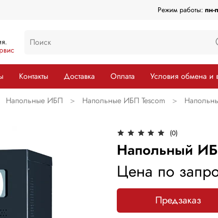
Режим работы:
пн-
я.
рвис
ы
Контакты
Доставка
Оплата
Условия обмена и 
Напольные ИБП
Напольные ИБП Tescom
Напольны
(0)
Напольный ИБ
Цена по запро
Предзаказ