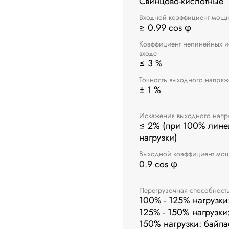
Свинцово-кислотные
Входной коэффициент мощн
≥ 0.99 cos φ
Коэффициент нелинейных и
входе
≤ 3 %
Точность выходного напря
± 1 %
Искажения выходного напр
≤ 2% (при 100% лин
нагрузки)
Выходной коэффициент мо
0.9 cos φ
Перегрузочная способност
100% - 125% нагрузки:
125% - 150% нагрузки: 
150% нагрузки: байпа