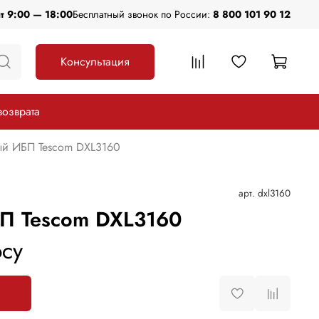
пт 9:00 — 18:00
Бесплатный звонок по России:
8 800 101 90 12
Консультация
возврата
й ИБП Tescom DXL3160
арт.
dxl3160
П Tescom DXL3160
су