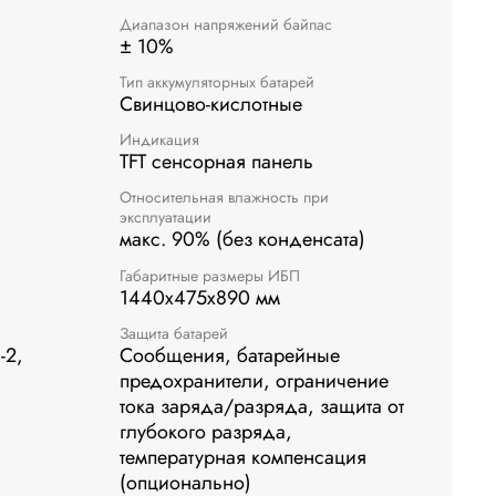
Диапазон напряжений байпас
± 10%
Тип аккумуляторных батарей
Свинцово-кислотные
Индикация
TFT сенсорная панель
Относительная влажность при
эксплуатации
макс. 90% (без конденсата)
Габаритные размеры ИБП
1440x475x890 мм
Защита батарей
-2,
Сообщения, батарейные
предохранители, ограничение
тока заряда/разряда, защита от
глубокого разряда,
температурная компенсация
(опционально)