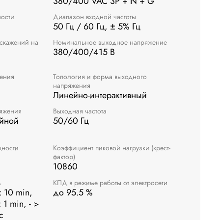
380/400 VAC 3P + N + G
ости
Диапазон входной частоты
50 Гц / 60 Гц, ± 5% Гц
скажений на
Номинальное выходное напряжение
380/400/415 В
жения
Топология и форма выходного
напряжения
Линейно-интерактивный
яжения
Выходная частота
ейной
50/60 Гц
щности
Коэффициент пиковой нагрузки (крест-
фактор)
10860
ь
КПД в режиме работы от электросети
 10 min,
до 95.5 %
1 min, - >
с