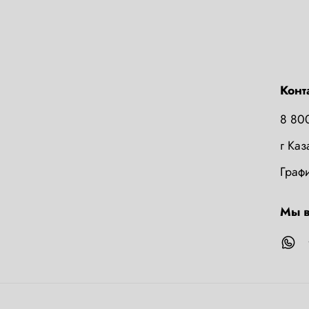
Конт
8 80
г Ка
Графи
Мы в