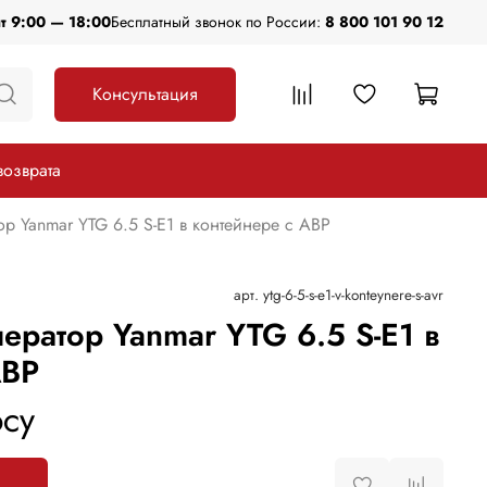
пт 9:00 — 18:00
Бесплатный звонок по России:
8 800 101 90 12
Консультация
возврата
р Yanmar YTG 6.5 S-E1 в контейнере с АВР
арт.
ytg-6-5-s-e1-v-konteynere-s-avr
ератор Yanmar YTG 6.5 S-E1 в
АВР
су