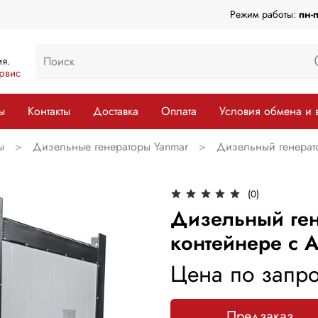
Режим работы:
пн-
я.
рвис
ы
Контакты
Доставка
Оплата
Условия обмена и 
ы
Дизельные генераторы Yanmar
Дизельный генерато
(0)
Дизельный ген
контейнере с 
Цена по запро
Предзаказ