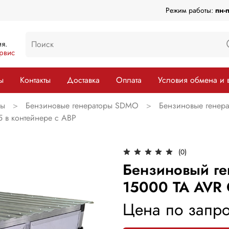
Режим работы:
пн-
я.
рвис
ы
Контакты
Доставка
Оплата
Условия обмена и 
ры
Бензиновые генераторы SDMO
Бензиновые генер
 в контейнере с АВР
(0)
Бензиновый г
15000 TA AVR 
Цена по запро