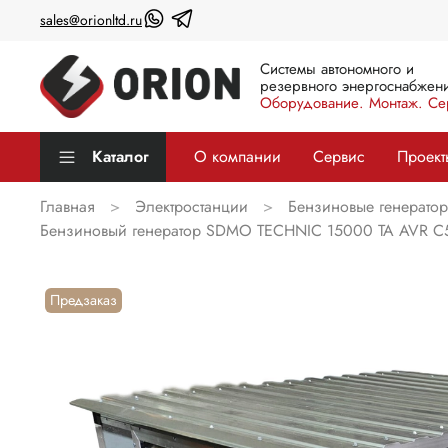
sales@orionltd.ru
Системы автономного и
резервного энергоснабжени
Оборудование. Монтаж. Се
Каталог
О компании
Сервис
Проект
Главная
Электростанции
Бензиновые генерато
Бензиновый генератор SDMO TECHNIC 15000 TA AVR C5
Предзаказ