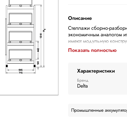
Описание
Стеллажи сборно-разборн
экономичным аналогом ит
имеют модульную констру
заказу, подходят для люб
Показать полностью
демонтируются при помощ
весу и занимаемому объе
Характеристики
Бренд
Delta
Промышленные аккумулято