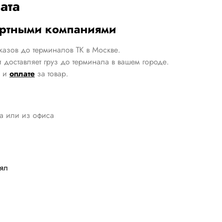
ата
ортными компаниями
казов до терминалов ТК в Москве.
 доставляет груз до терминала в вашем городе.
и
оплате
за товар.
да или из офиса
лял