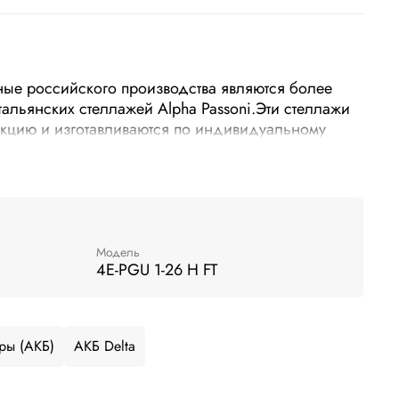
ые российского производства являются более
альянских стеллажей Alpha Passoni.Эти стеллажи
кцию и изготавливаются по индивидуальному
ых аккумуляторов; - легко монтируются и
и отвертки и гаечного ключа; оптимизированы по
му.
Модель
4E-PGU 1-26 H FT
ры (АКБ)
АКБ Delta