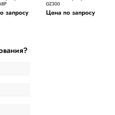
АВР
GZ300
G
о запросу
Цена по запросу
ования?