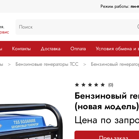
Режим работы:
пн-
я.
рвис
ы
Контакты
Доставка
Оплата
Условия обмена и 
ры
Бензиновые генераторы ТСС
Бензиновый генерато
(0)
Бензиновый ге
(новая модель
Цена по запро
Предзаказ