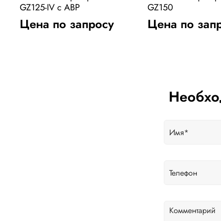
GZ125-IV с АВР
GZ150
Цена по запросу
Цена по зап
Необхо