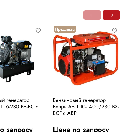
Предзаказ
ый генератор
Бензиновый генератор
Б
 16-230 ВБ-БС с
Вепрь АБП 10-Т400/230 ВХ-
В
БСГ с АВР
к
о запросу
Цена по запросу