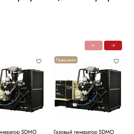
Предзаказ
генератор SDMO
Газовый генератор SDMO
Г