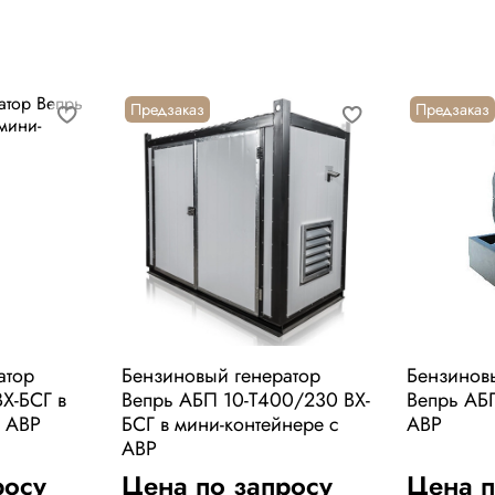
Предзаказ
Предзаказ
атор
Бензиновый генератор
Бензинов
Х-БСГ в
Вепрь АБП 10-Т400/230 ВХ-
Вепрь АБП
с АВР
БСГ в мини-контейнере с
АВР
АВР
росу
Цена по запросу
Цена п