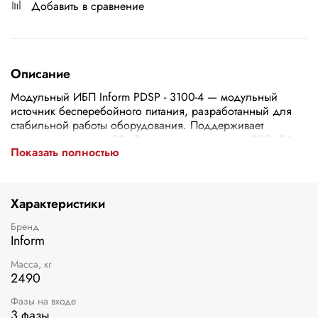
Добавить в сравнение
Описание
Модульный ИБП Inform PDSP - 3100-4 — модульный
источник бесперебойного питания, разработанный для
стабильной работы оборудования. Поддерживает
активную мощность 80 кВт и полную мощность 100 кВА.
Показать полностью
Схема подключения: вход — 3 фазы, выход — 3 фазы.
Вес устройства составляет 2490.0. Компактная модульная
конструкция позволяет гибко масштабировать систему под
потребности объекта.
Характеристики
Бренд
Inform
Масса, кг
2490
Фазы на входе
3 фазы