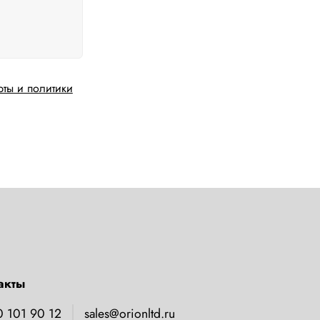
рты и политики
акты
0 101 90 12
sales@orionltd.ru