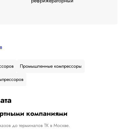
рефрижераторный
в
ссоров
Промышленные компрессоры
мпрессоров
ата
ортными компаниями
казов до терминалов ТК в Москве.