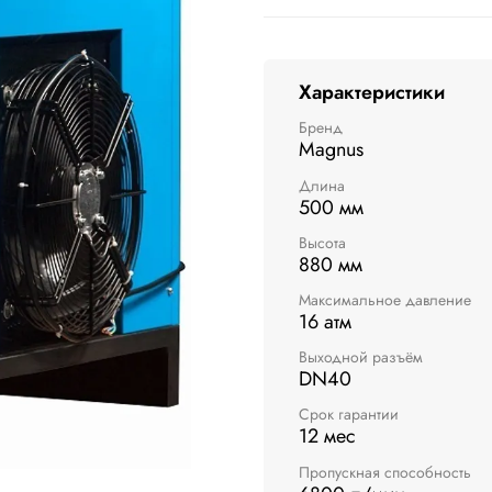
Характеристики
Бренд
Magnus
Длина
500 мм
Высота
880 мм
Максимальное давление
16 атм
Выходной разъём
DN40
Срок гарантии
12 мес
Пропускная способность