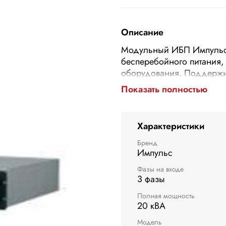
Описание
Модульный ИБП Импульс
бесперебойного питания,
оборудования. Поддержив
мощность 20 кВА. Схема 
Показать полностью
Вес устройства составляе
позволяет гибко масштаби
Характеристики
Бренд
Импульс
Фазы на входе
3 фазы
Полная мощность
20 кВА
Модель