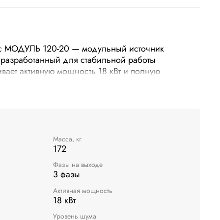
 МОДУЛЬ 120-20 — модульный источник
 разработанный для стабильной работы
ает активную мощность 18 кВт и полную
подключения: вход — 3 фазы, выход — 3 фазы.
т 172.0. Компактная модульная конструкция
ровать систему под потребности объекта.
Масса, кг
172
Фазы на выходе
3 фазы
Активная мощность
18 кВт
Уровень шума