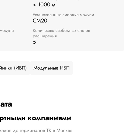
< 1000 м
Установленные силовые модули
СМ20
 модули
Количество свободных слотов
расширения
5
йники (ИБП)
Модульные ИБП
ата
ортными компаниями
казов до терминалов ТК в Москве.