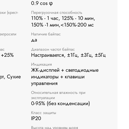
0.9 cos φ
ки (крест-
Перегрузочная способность
110% - 1 час, 125% - 10 мин,
150% -1 мин,<150%-200 мс
ектросети
Наличие байпас
да
пас
Диапазон частот байпас
- +25%
Настраивается, ±1Гц, ±3Гц, ±5Гц
Индикация
ЖК-дисплей + светодиодные
т, Сухие
индикаторы + клавиши
управления
Относительная влажность при
эксплуатации
0-95% (без конденсации)
Класс защиты
IP20
Высота над уровнем моря