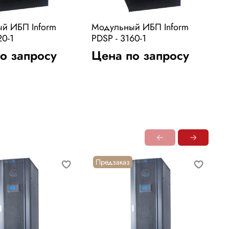
й ИБП Inform
Модульный ИБП Inform
М
20-1
PDSP - 3160-1
P
о запросу
Цена по запросу
Предзаказ