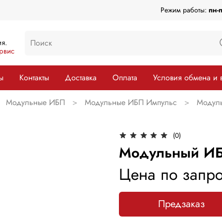
Режим работы:
пн-
я.
рвис
ы
Контакты
Доставка
Оплата
Условия обмена и 
Модульные ИБП
Модульные ИБП Импульс
Модул
(0)
Модульный ИБ
Цена по запро
Предзаказ