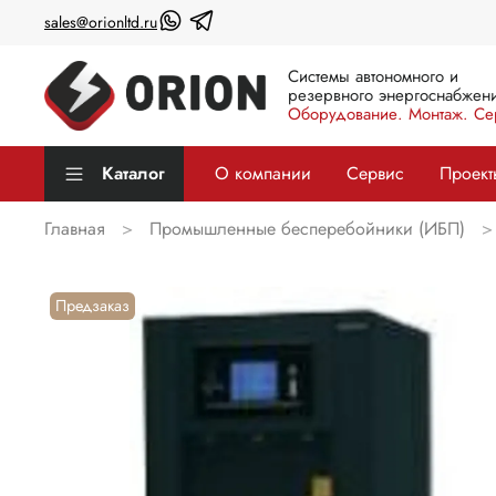
sales@orionltd.ru
Системы автономного и
резервного энергоснабжени
Оборудование. Монтаж. Се
Каталог
О компании
Сервис
Проект
Главная
Промышленные бесперебойники (ИБП)
Предзаказ