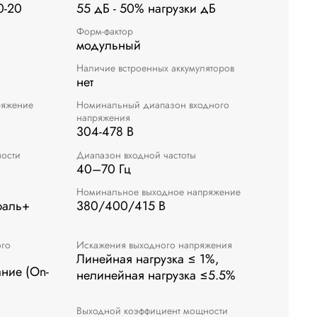
0-20
55 дБ - 50% нагрузки дБ
Форм-фактор
модульный
Наличие встроенных аккумуляторов
нет
ряжение
Номинальный диапазон входного
напряжения
304-478 В
ости
Диапазон входной частоты
40–70 Гц
Номинальное выходное напряжение
траль+
380/400/415 В
ого
Искажения выходного напряжения
Линейная нагрузка ≤ 1%,
ние (On-
нелинейная нагрузка ≤5.5%
Выходной коэффициент мощности