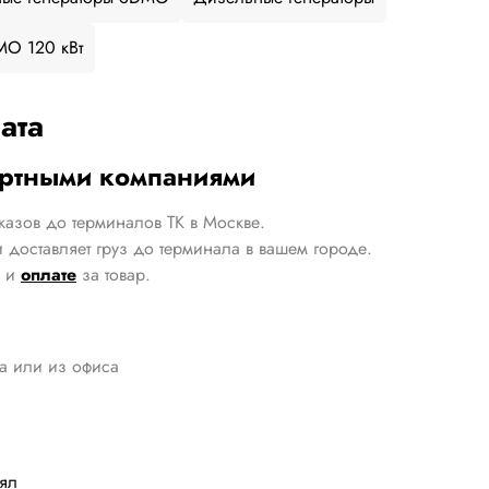
MO 120 кВт
ата
ортными компаниями
казов до терминалов ТК в Москве.
 доставляет груз до терминала в вашем городе.
и
оплате
за товар.
да или из офиса
лял