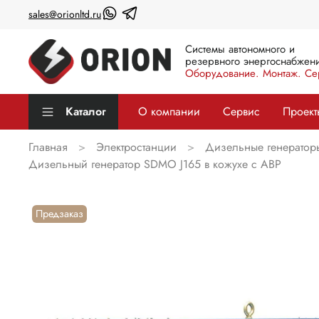
sales@orionltd.ru
Системы автономного и
резервного энергоснабжени
Оборудование. Монтаж. Се
Каталог
О компании
Сервис
Проект
Главная
Электростанции
Дизельные генератор
Дизельный генератор SDMO J165 в кожухе с АВР
Предзаказ