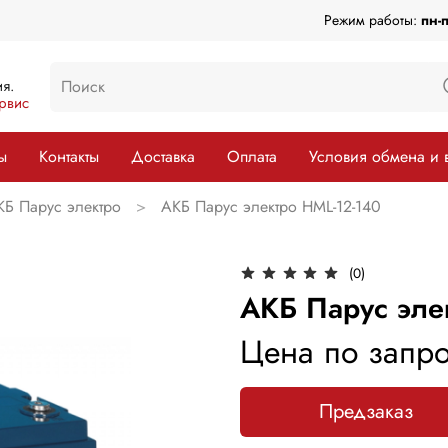
Режим работы:
пн-
я.
рвис
ы
Контакты
Доставка
Оплата
Условия обмена и 
КБ Парус электро
АКБ Парус электро HML-12-140
(0)
АКБ Парус эле
Цена по запро
Предзаказ