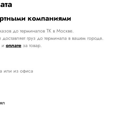
ата
ортными компаниями
казов до терминалов ТК в Москве.
 доставляет груз до терминала в вашем городе.
и
оплате
за товар.
да или из офиса
лял