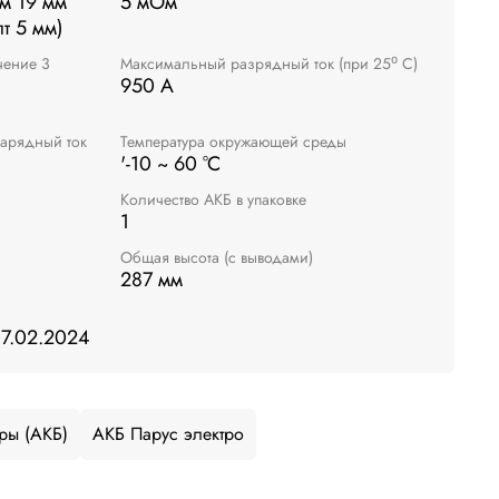
м 19 мм
5 мОм
т 5 мм)
чение 3
Максимальный разрядный ток (при 25⁰ С)
950 А
арядный ток
Температура окружающей среды
'-10 ~ 60 °C
Количество АКБ в упаковке
1
Общая высота (с выводами)
287 мм
17.02.2024
ры (АКБ)
АКБ Парус электро