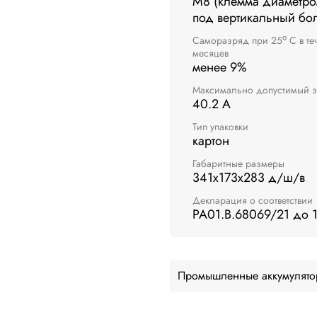
M8 (клемма диаметро
под вертикальный бол
Саморазряд при 25⁰ С в те
месяцев
менее 9%
Максимально допустимый з
40.2 А
Тип упаковки
картон
Габаритные размеры
341x173x283 д/ш/в
Декларация о соответствии
РА01.В.68069/21 до 
Промышленные аккумулято