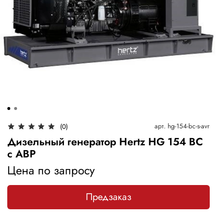
арт.
hg-154-bc-s-avr
(0)
Дизельный генератор Hertz HG 154 BC
с АВР
Цена по запросу
Предзаказ