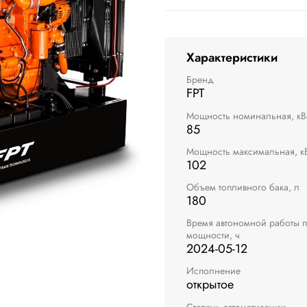
Характеристики
Бренд
FPT
Мощность номинальная, кВ
85
Мощность максимальная, к
102
Объем топливного бака, л
180
Время автономной работы 
мощности, ч
2024-05-12
Исполнение
открытое
Степень автоматизации