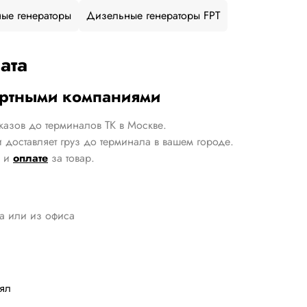
ые генераторы
Дизельные генераторы FPT
ата
ортными компаниями
казов до терминалов ТК в Москве.
 доставляет груз до терминала в вашем городе.
и
оплате
за товар.
да или из офиса
лял