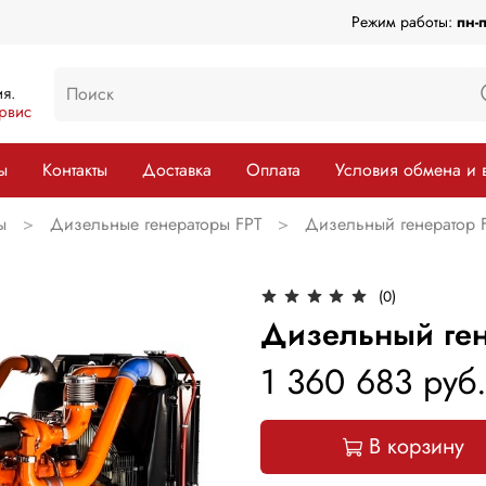
Режим работы:
пн-
я.
рвис
ы
Контакты
Доставка
Оплата
Условия обмена и 
ы
Дизельные генераторы FPT
Дизельный генератор 
(0)
Дизельный ген
1 360 683 руб
В корзину