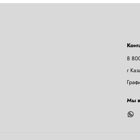
Конт
8 80
г Ка
Графи
Мы в