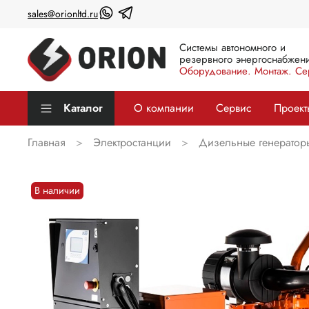
sales@orionltd.ru
Системы автономного и
резервного энергоснабжени
Оборудование. Монтаж. Се
Каталог
О компании
Сервис
Проект
Главная
Электростанции
Дизельные генератор
В наличии