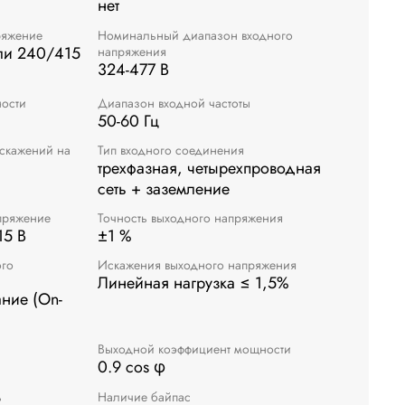
нет
ряжение
Номинальный диапазон входного
ли 240/415
напряжения
324-477 В
ости
Диапазон входной частоты
50-60 Гц
скажений на
Тип входного соединения
трехфазная, четырехпроводная
сеть + заземление
пряжение
Точность выходного напряжения
5 В
±1 %
ого
Искажения выходного напряжения
Линейная нагрузка ≤ 1,5%
ние (On-
Выходной коэффициент мощности
0.9 cos φ
ь
Наличие байпас