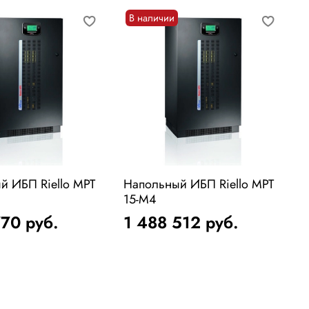
В наличии
й ИБП Riello MPT
Напольный ИБП Riello MPT
Н
15-M4
770
руб.
1 488 512
руб.