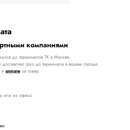
ата
ортными компаниями
казов до терминалов ТК в Москве.
 доставляет груз до терминала в вашем городе.
и
оплате
за товар.
да или из офиса
лял