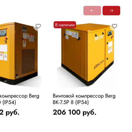
В наличии
 компрессор Berg
Винтовой компрессор Berg
В
 (IP54)
ВК-7.5Р 8 (IP54)
В
12
руб.
206 100
руб.