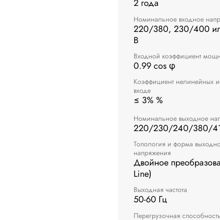
2 года
Номинальное входное нап
220/380, 230/400 и
В
Входной коэффициент мощн
0.99 cos φ
Коэффициент нелинейных и
входе
≤ 3% %
Номинальное выходное на
220/230/240/380/41
Топология и форма выходн
напряжения
Двойное преобразова
Line)
Выходная частота
50-60 Гц
Перегрузочная способност