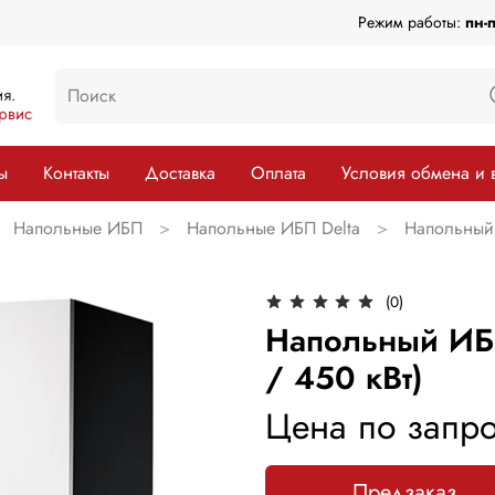
Режим работы:
пн-
я.
рвис
ы
Контакты
Доставка
Оплата
Условия обмена и 
Напольные ИБП
Напольные ИБП Delta
Напольный 
(0)
Напольный ИБП
/ 450 кВт)
Цена по запро
Предзаказ