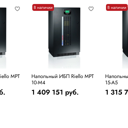
В наличии
В наличии
ello MPT
Напольный ИБП Riello MPT
Напольны
10-M4
15-A5
б.
1 409 151
руб.
1 315 