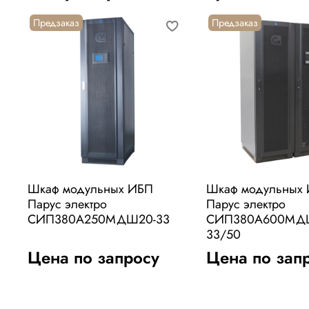
Предзаказ
Предзаказ
Шкаф модульных ИБП
Шкаф модульных
Парус электро
Парус электро
СИП380А250МДШ20-33
СИП380А600МД
33/50
Цена по запросу
Цена по зап