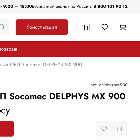
пт 9:00 — 18:00
Бесплатный звонок по России:
8 800 101 90 12
Консультация
возврата
ный ИБП Socomec DELPHYS MX 900
арт.
delphys-mx-900
П Socomec DELPHYS MX 900
су