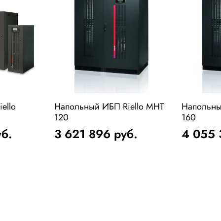
ello
Напольный ИБП Riello MHT
Напольны
120
160
уб.
3 621 896
руб.
4 055