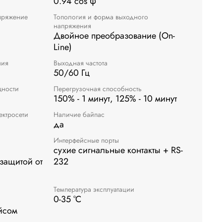
0.94 cos φ
пряжение
Топология и форма выходного
напряжения
Двойное преобразование (On-
Line)
ния
Выходная частота
50/60 Гц
щности
Перегрузочная способность
150% - 1 минут, 125% - 10 минут
ектросети
Наличие байпас
да
Интерфейсные порты
сухие сигнальные контакты + RS-
защитой от
232
Температура эксплуатации
с
0-35 °C
йсом