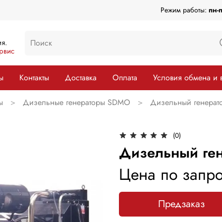
Режим работы:
пн-
я.
рвис
ы
Контакты
Доставка
Оплата
Условия обмена и 
ы
Дизельные генераторы SDMO
Дизельный генера
(0)
Дизельный ге
Цена по запро
Предзаказ