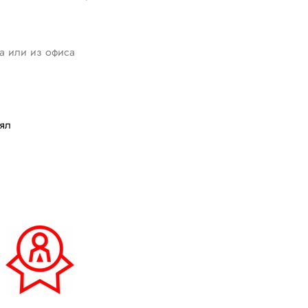
да или из офиса
лял