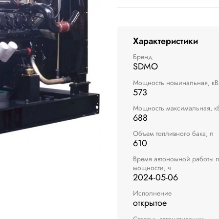
Характеристики
Бренд
SDMO
Мощность номинальная, кВ
573
Мощность максимальная, к
688
Объем топливного бака, л
610
Время автономной работы 
мощности, ч
2024-05-06
Исполнение
открытое
Степень автоматизации