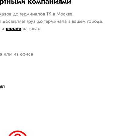
ортными компаниями
казов до терминалов ТК в Москве.
 доставляет груз до терминала в вашем городе.
и
оплате
за товар.
да или из офиса
лял