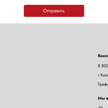
Отправить
Конт
8 80
г Ка
Графи
Мы в