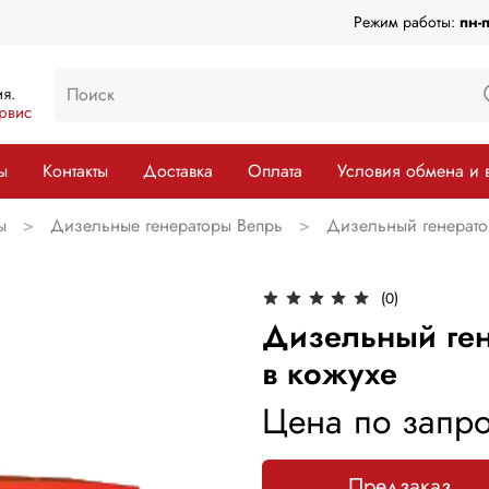
Режим работы:
пн-
я.
рвис
ы
Контакты
Доставка
Оплата
Условия обмена и 
ы
Дизельные генераторы Вепрь
Дизельный генерато
(0)
Дизельный ген
в кожухе
Цена по запро
Предзаказ