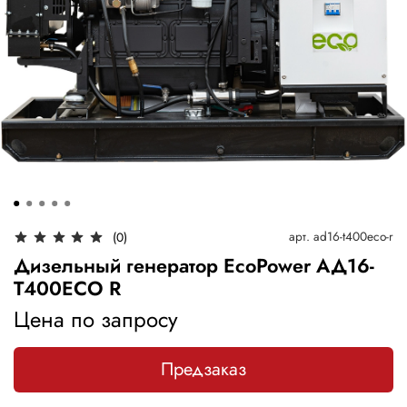
арт.
ad16-t400eco-r
(0)
Дизельный генератор EcoPower АД16-
T400ECO R
Цена по запросу
Предзаказ