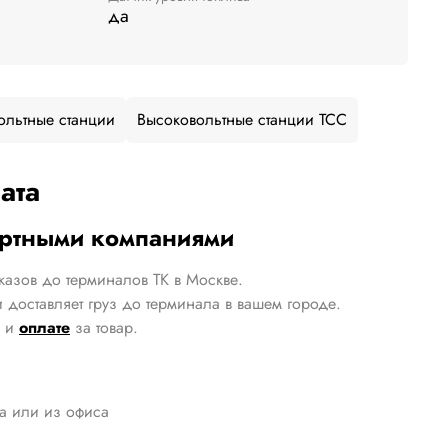
да
ольтные станции
Высоковольтные станции ТСС
ата
ортными компаниями
казов до терминалов ТК в Москве.
 доставляет груз до терминала в вашем городе.
и
оплате
за товар.
да или из офиса