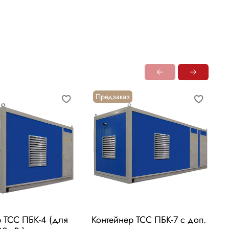
Предзаказ
р ТСС ПБК-4 (для
Контейнер ТСС ПБК-7 с доп.
К