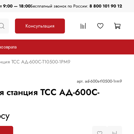
пт 9:00 — 18:00
Бесплатный звонок по России:
8 800 101 90 12
Консультация
возврата
анция ТСС АД-600С-Т10500-1РМ9
арт.
ad-600s-t10500-1rm9
я станция ТСС АД-600С-
су