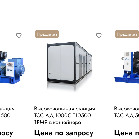
Предзаказ
Предзаказ
танция
Высоковольтная станция
Высоково
0500-
ТСС АД-1000С-Т10500-
ТСС АД-5
1РМ9 в контейнере
росу
Цена по запросу
Цена п