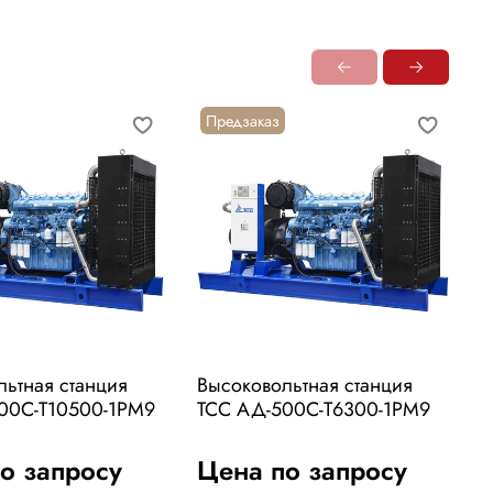
Предзаказ
льтная станция
Высоковольтная станция
В
00С-Т10500-1РМ9
ТСС АД-500С-Т6300-1РМ9
Т
в
о запросу
Цена по запросу