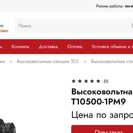
Режим работы:
пн-
я.
рвис
ы
Контакты
Доставка
Оплата
Условия обмена и 
ции
Высоковольтные станции ТСС
Высоковольтная ст
(0)
Высоковольтна
Т10500-1РМ9
Цена по запро
Предзаказ