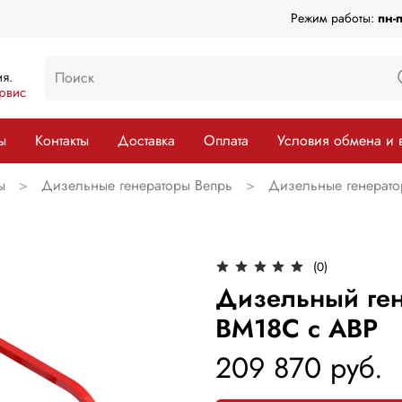
Режим работы:
пн-
я.
рвис
ы
Контакты
Доставка
Оплата
Условия обмена и 
ы
Дизельные генераторы Вепрь
Дизельные генерато
(0)
Дизельный ген
ВМ18С с АВР
209 870 руб.