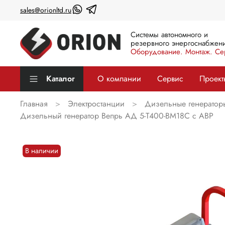
sales@orionltd.ru
Системы автономного и
резервного энергоснабжени
Оборудование. Монтаж. Се
Каталог
О компании
Сервис
Проект
Главная
Электростанции
Дизельные генератор
Дизельный генератор Вепрь АД 5-Т400-ВМ18С с АВР
В наличии