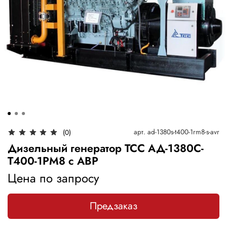
арт.
ad-1380s-t400-1rm8-s-avr
(0)
Дизельный генератор ТСС АД-1380С-
Т400-1РМ8 с АВР
Цена по запросу
Предзаказ