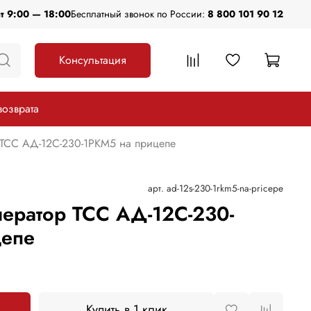
пт 9:00 — 18:00
Бесплатный звонок по России:
8 800 101 90 12
Консультация
возврата
 ТСС АД-12С-230-1РКМ5 на прицепе
арт.
ad-12s-230-1rkm5-na-pricepe
ератор ТСС АД-12С-230-
цепе
Купить в 1 клик