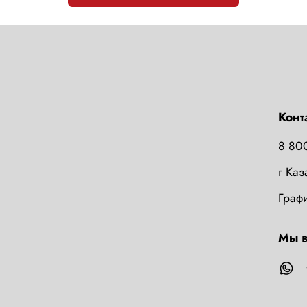
Конт
8 80
г Ка
Графи
Мы в