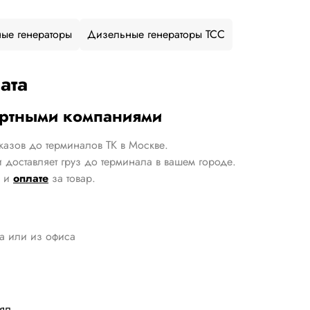
ые генераторы
Дизельные генераторы ТСС
ата
ортными компаниями
казов до терминалов ТК в Москве.
 доставляет груз до терминала в вашем городе.
и
оплате
за товар.
да или из офиса
лял