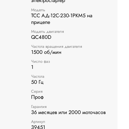
электростартер
Модель
ТСС АД-12С-230-1РКМ5 на
прицепе
Модель двигателя
QC480D
Частота вращения двигателя
1500 об/мин
Число фаз
1
Частота
50 Гц
Серия
Проф
Гарантия
36 месяцев или 2000 моточасов
Артикул
39451