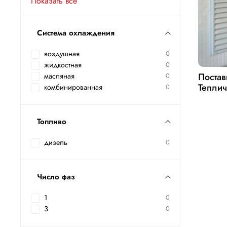
Показать все
Система охлаждения
воздушная
0
жидкостная
0
Постав
масляная
0
Теплич
комбинированная
0
Топливо
дизель
0
Число фаз
1
0
3
0