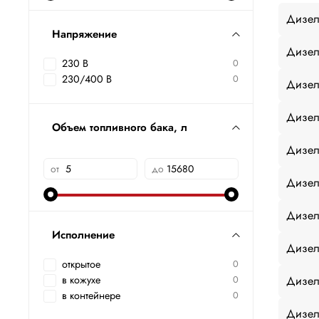
Дизел
Напряжение
Дизел
230 В
0
230/400 В
0
Дизел
Дизел
Объем топливного бака, л
Дизел
от
до
Дизел
Дизел
Исполнение
Дизел
открытое
0
Дизел
в кожухе
0
в контейнере
0
Дизел