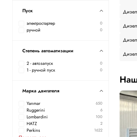
Пуск
Дизел
электростартер
0
Дизел
ручной
0
Дизел
Степень автоматизации
Дизел
2 - автозапуск
0
1 - ручной пуск
0
Наш
Марка двигателя
Yanmar
650
Ruggerini
6
Lombardini
100
HATZ
2
Perkins
1622