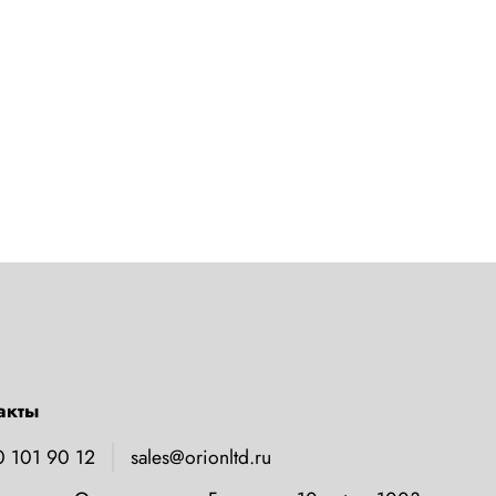
акты
0 101 90 12
sales@orionltd.ru