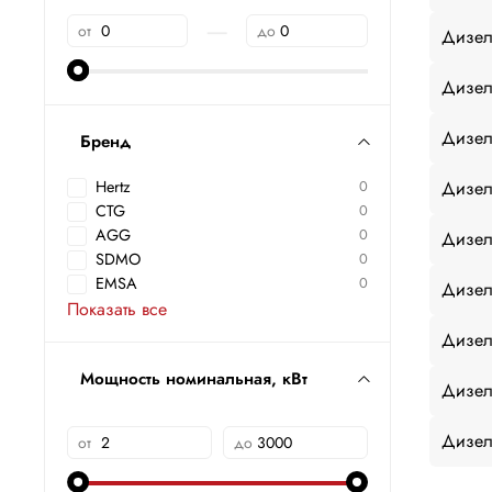
—
от
до
Дизел
Дизел
Дизел
Бренд
Дизел
Hertz
0
CTG
0
AGG
0
Дизел
SDMO
0
EMSA
0
Дизел
Показать все
Дизел
Мощность номинальная, кВт
Дизел
Дизел
от
до