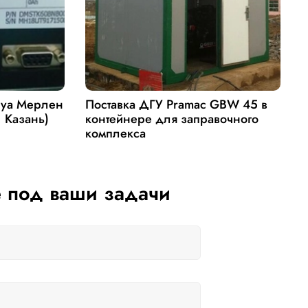
руа Мерлен
Поставка ДГУ Pramac GBW 45 в
П
. Казань)
контейнере для заправочного
Д
комплекса
 под ваши задачи