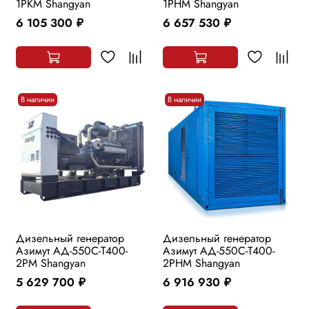
1РKМ Shangyan
1РHМ Shangyan
6 105 300
6 657 530
руб.
руб.
В наличии
В наличии
Дизельный генератор
Дизельный генератор
Азимут АД-550С-Т400-
Азимут АД-550С-Т400-
2РМ Shangyan
2РHМ Shangyan
5 629 700
6 916 930
руб.
руб.