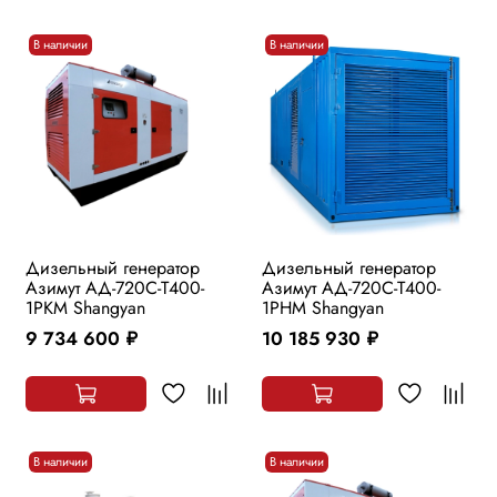
В наличии
В наличии
Дизельный генератор
Дизельный генератор
Азимут АД-720С-Т400-
Азимут АД-720С-Т400-
1РKМ Shangyan
1РHМ Shangyan
9 734 600
10 185 930
руб.
руб.
В наличии
В наличии