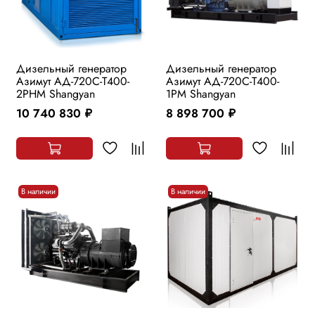
Дизельный генератор
Дизельный генератор
Азимут АД-720С-Т400-
Азимут АД-720С-Т400-
2РHМ Shangyan
1РМ Shangyan
10 740 830
8 898 700
руб.
руб.
В наличии
В наличии