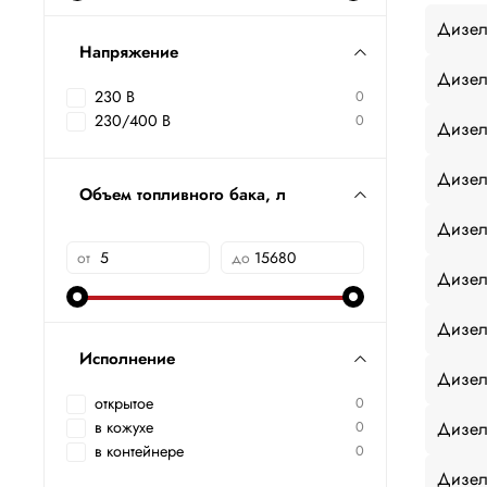
Дизел
Напряжение
Дизел
230 В
0
230/400 В
0
Дизел
Дизел
Объем топливного бака, л
Дизел
от
до
Дизел
Дизел
Исполнение
Дизел
открытое
0
Дизел
в кожухе
0
в контейнере
0
Дизел