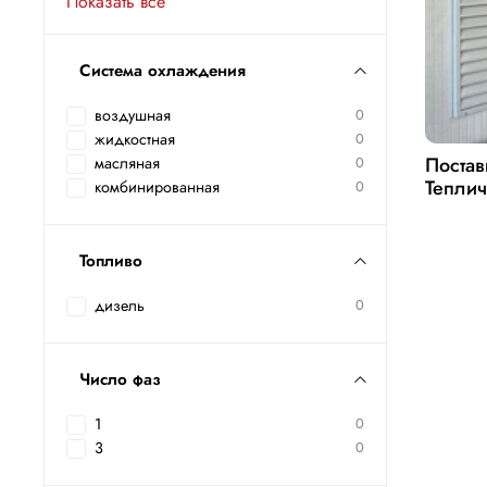
Показать все
Система охлаждения
воздушная
0
жидкостная
0
Постав
масляная
0
Теплич
комбинированная
0
Топливо
дизель
0
Число фаз
1
0
3
0