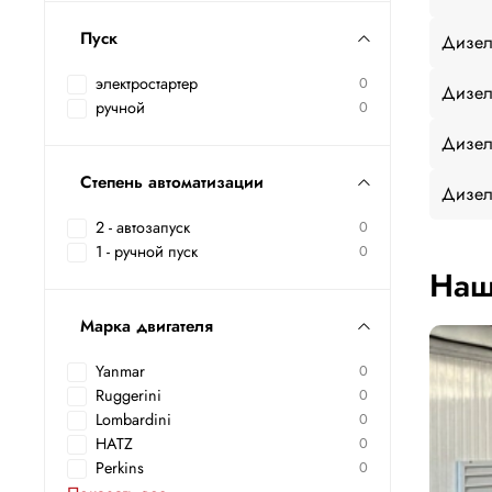
Пуск
Дизел
электростартер
0
Дизел
ручной
0
Дизел
Степень автоматизации
Дизел
2 - автозапуск
0
1 - ручной пуск
0
Наш
Марка двигателя
Yanmar
0
Ruggerini
0
Lombardini
0
HATZ
0
Perkins
0