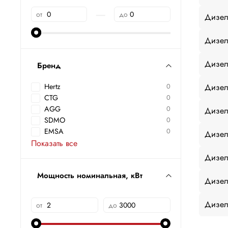
—
от
до
Дизел
Дизел
Дизел
Бренд
Дизел
Hertz
0
CTG
0
AGG
0
Дизел
SDMO
0
EMSA
0
Дизел
Показать все
Дизел
Мощность номинальная, кВт
Дизел
Дизел
от
до