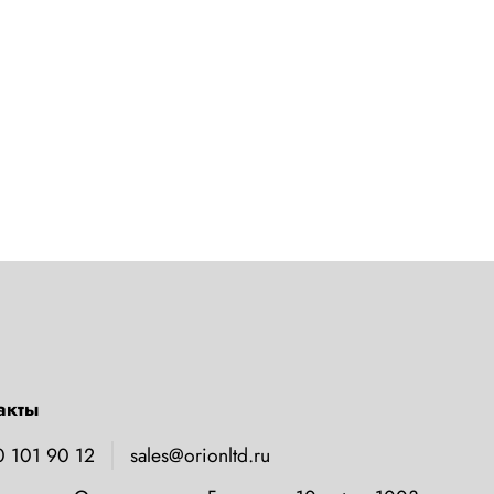
акты
0 101 90 12
sales@orionltd.ru