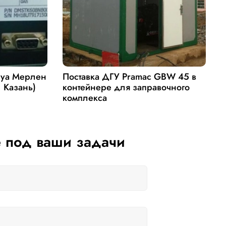
руа Мерлен
Поставка ДГУ Pramac GBW 45 в
П
. Казань)
контейнере для заправочного
Д
комплекса
 под ваши задачи