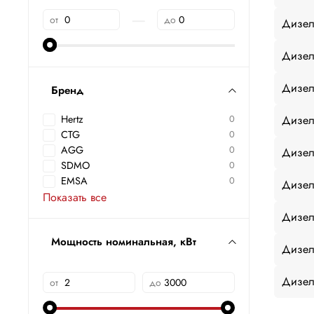
—
от
до
Дизел
Дизел
Дизел
Бренд
Дизел
Hertz
0
CTG
0
AGG
0
Дизел
SDMO
0
EMSA
0
Дизел
Показать все
Дизел
Мощность номинальная, кВт
Дизел
Дизел
от
до