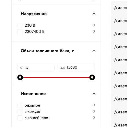
Дизел
Напряжение
Дизел
230 В
0
230/400 В
0
Дизел
Дизел
Объем топливного бака, л
Дизел
от
до
Дизел
Дизел
Исполнение
Дизел
открытое
0
Дизел
в кожухе
0
в контейнере
0
Дизел