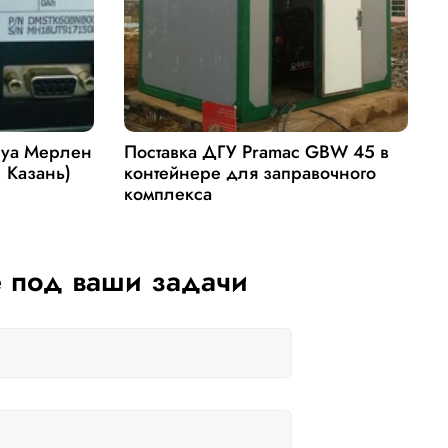
руа Мерлен
Поставка ДГУ Pramac GBW 45 в
П
. Казань)
контейнере для заправочного
Д
комплекса
 под ваши задачи