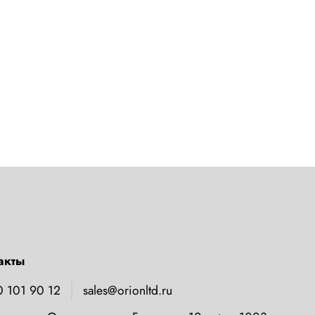
акты
0 101 90 12
sales@orionltd.ru