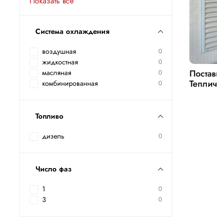
Показать все
Система охлаждения
воздушная
0
жидкостная
0
Постав
масляная
0
Теплич
комбинированная
0
Топливо
дизель
0
Число фаз
1
0
3
0