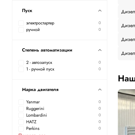
Пуск
Дизел
электростартер
0
Дизел
ручной
0
Дизел
Степень автоматизации
Дизел
2 - автозапуск
0
1 - ручной пуск
0
Наш
Марка двигателя
Yanmar
0
Ruggerini
0
Lombardini
0
HATZ
0
Perkins
0