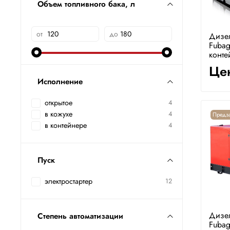
Объем топливного бака, л
от
до
Дизе
Fubag
конте
Цен
Исполнение
открытое
4
в кожухе
4
Предза
в контейнере
4
Пуск
электростартер
12
Дизе
Степень автоматизации
Fuba