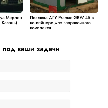
руа Мерлен
Поставка ДГУ Pramac GBW 45 в
П
. Казань)
контейнере для заправочного
Д
комплекса
 под ваши задачи