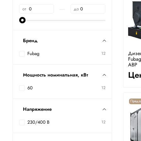
—
от
до
Бренд
Дизе
Fubag
12
Fubag
АВР
Цен
Мощность номинальная, кВт
60
12
Предза
Напряжение
230/400 В
12