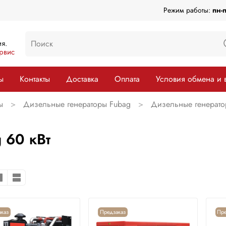
Режим работы:
пн-
я.
рвис
ы
Контакты
Доставка
Оплата
Условия обмена и 
ы
Дизельные генераторы Fubag
Дизельные генерато
 60 кВт
каз
Предзаказ
Пре