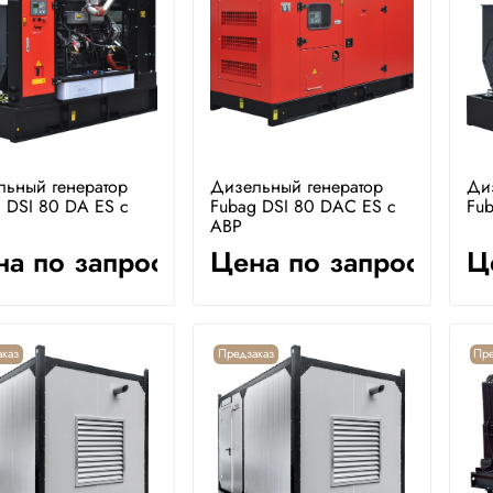
льный генератор
Дизельный генератор
Ди
 DSI 80 DA ES с
Fubag DSI 80 DAC ES с
Fub
АВР
а по запросу
Цена по запросу
Ц
каз
Предзаказ
Пре