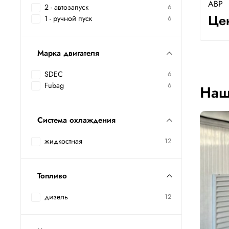
АВР
2 - автозапуск
6
Цен
1 - ручной пуск
6
Марка двигателя
SDEC
6
Fubag
6
Наш
Система охлаждения
жидкостная
12
Топливо
дизель
12