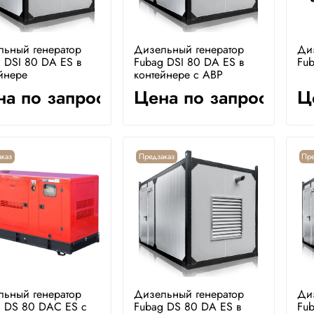
льный генератор
Дизельный генератор
Ди
 DSI 80 DA ES в
Fubag DSI 80 DA ES в
Fu
йнере
контейнере с АВР
а по запросу
Цена по запросу
Ц
каз
Предзаказ
Пре
льный генератор
Дизельный генератор
Ди
g DS 80 DAC ES с
Fubag DS 80 DA ES в
Fub