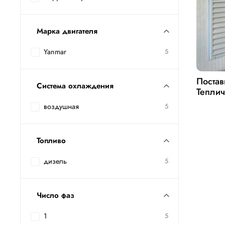
Марка двигателя
Yanmar
5
Постав
Система охлаждения
Теплич
воздушная
5
Топливо
дизель
5
Число фаз
1
5