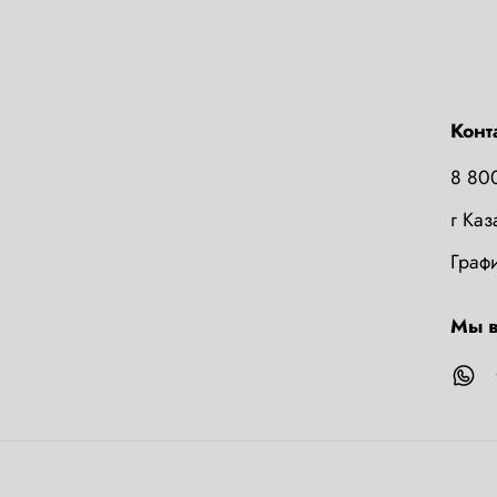
Конт
8 80
г Ка
Графи
Мы в