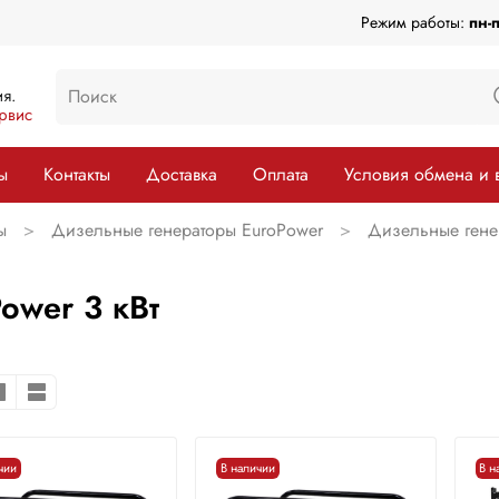
Режим работы:
пн-
я.
рвис
ы
Контакты
Доставка
Оплата
Условия обмена и 
ы
Дизельные генераторы EuroPower
Дизельные генер
ower 3 кВт
чии
В наличии
В н