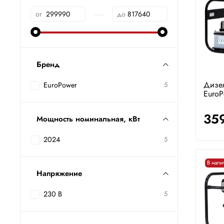
—
от
до
Бренд
Дизе
EuroPower
5
Euro
35
Мощность номинальная, кВт
2024
5
В нали
Напряжение
230 В
5