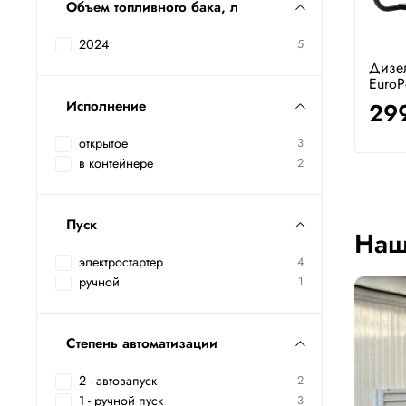
Объем топливного бака, л
2024
5
Дизе
Euro
Исполнение
29
открытое
3
в контейнере
2
Пуск
Наш
электростартер
4
ручной
1
Степень автоматизации
2 - автозапуск
2
1 - ручной пуск
3