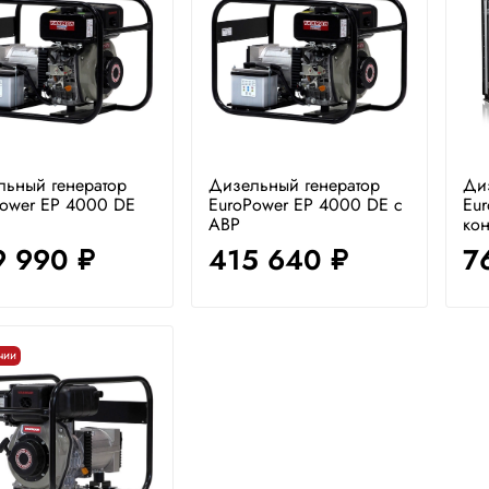
льный генератор
Дизельный генератор
Ди
Power EP 4000 DE
EuroPower EP 4000 DE с
Eur
АВР
кон
9 990
415 640
7
руб.
руб.
чии