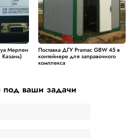
руа Мерлен
Поставка ДГУ Pramac GBW 45 в
П
. Казань)
контейнере для заправочного
Д
комплекса
 под ваши задачи