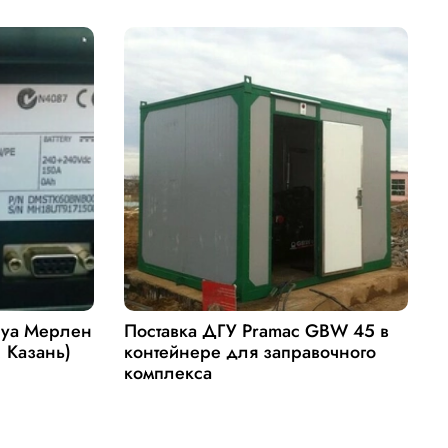
руа Мерлен
Поставка ДГУ Pramac GBW 45 в
П
. Казань)
контейнере для заправочного
Д
комплекса