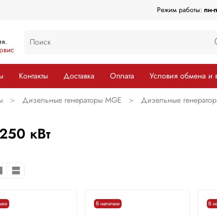
Режим работы:
пн-
я.
рвис
ы
Контакты
Доставка
Оплата
Условия обмена и 
ы
Дизельные генераторы MGE
Дизельные генератор
250 кВт
чии
В наличии
В н