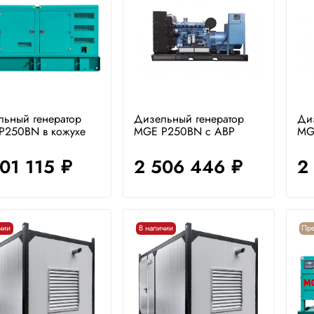
льный генератор
Дизельный генератор
Ди
P250BN в кожухе
MGE P250BN с АВР
MG
601 115
2 506 446
2
руб.
руб.
чии
В наличии
Пре