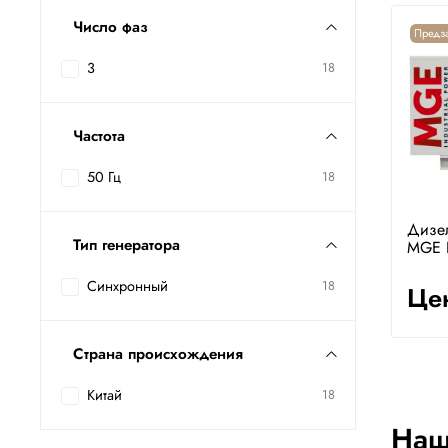
Число фаз
Предза
3
18
Частота
50 Гц
18
Дизе
Тип генератора
MGE 
Синхронный
18
Цен
Страна происхождения
Китай
18
Наш