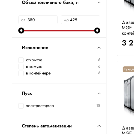
Объем топливного бака, л
от
до
Дизе
MGE 
конте
3 
Исполнение
открытое
6
в кожухе
6
Предза
в контейнере
6
Пуск
электростартер
18
Степень автоматизации
Дизе
MGE 