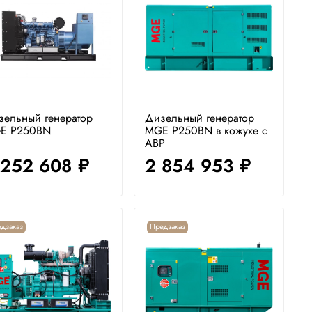
зельный генератор
Дизельный генератор
E P250BN
MGE P250BN в кожухе с
АВР
 252 608
2 854 953
руб.
руб.
дзаказ
Предзаказ