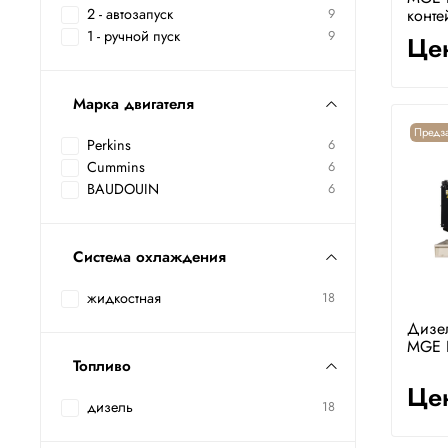
конте
2 - автозапуск
9
1 - ручной пуск
9
Цен
Марка двигателя
Предза
Perkins
6
Cummins
6
BAUDOUIN
6
Система охлаждения
жидкостная
18
Дизе
MGE 
Топливо
Цен
дизель
18