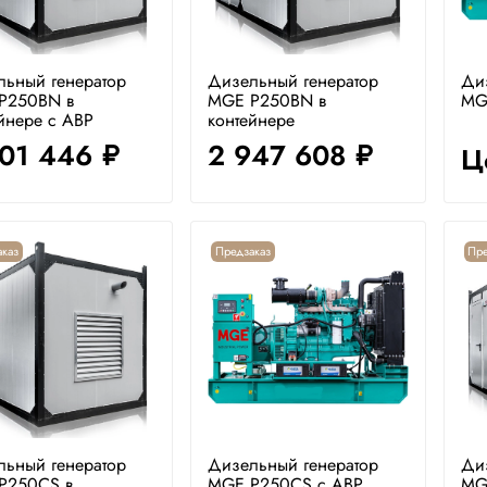
льный генератор
Дизельный генератор
Ди
P250BN в
MGE P250BN в
MG
йнере с АВР
контейнере
201 446
2 947 608
Ц
руб.
руб.
каз
Предзаказ
Пре
льный генератор
Дизельный генератор
Ди
P250CS в
MGE P250CS с АВР
MG