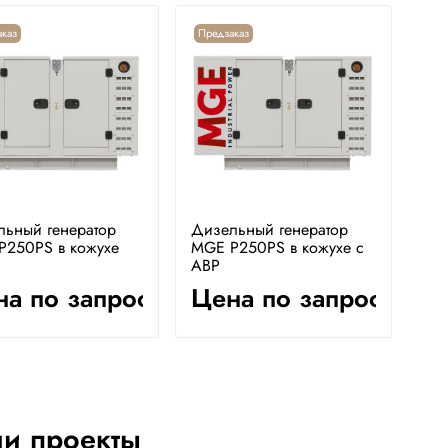
каз
Предзаказ
льный генератор
Дизельный генератор
P250PS в кожухе
MGE P250PS в кожухе с
АВР
а по запросу
Цена по запросу
и проекты