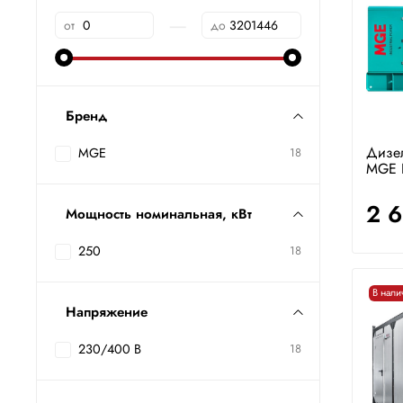
—
от
до
Бренд
Дизе
MGE
18
MGE 
2 
Мощность номинальная, кВт
250
18
В нали
Напряжение
230/400 В
18