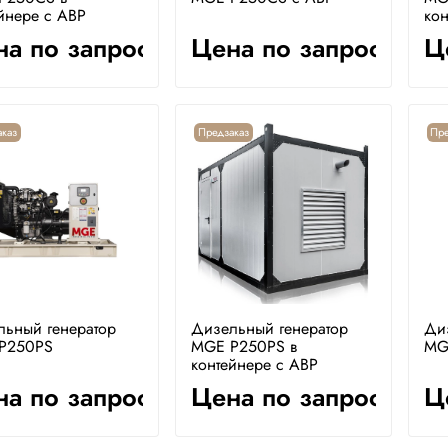
йнере с АВР
кон
а по запросу
Цена по запросу
Ц
каз
Предзаказ
Пре
льный генератор
Дизельный генератор
Ди
P250PS
MGE P250PS в
MG
контейнере с АВР
а по запросу
Цена по запросу
Ц