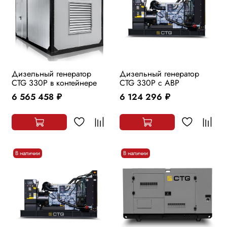
Дизельный генератор
Дизельный генератор
CTG 330P в контейнере
CTG 330P с АВР
6 565 458
6 124 296
руб.
руб.
В наличии
В наличии