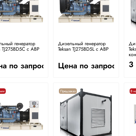
льный генератор
Дизельный генератор
Ди
n TJ275BD5C с АВР
Teksan TJ275BD5L с АВР
Tek
кон
3
а по запросу
Цена по запросу
чии
Предзаказ
В н