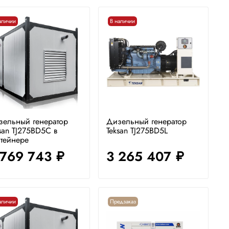
аличии
В наличии
зельный генератор
Дизельный генератор
san TJ275BD5C в
Teksan TJ275BD5L
тейнере
 769 743
3 265 407
руб.
руб.
аличии
Предзаказ