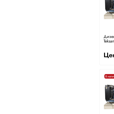
Дизе
Teksa
Цен
В нали