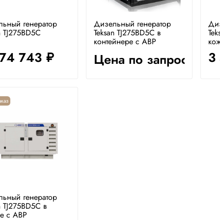
льный генератор
Дизельный генератор
Ди
n TJ275BD5C
Teksan TJ275BD5C в
Tek
контейнере с АВР
ко
074 743
3
Цена по запросу
руб.
каз
льный генератор
n TJ275BD5C в
е с АВР