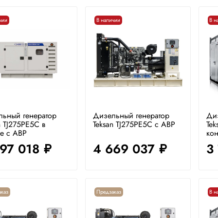
чии
В наличии
В н
льный генератор
Дизельный генератор
Ди
n TJ275PE5C в
Teksan TJ275PE5C с АВР
Tek
е с АВР
кон
097 018
4 669 037
3
руб.
руб.
каз
Предзаказ
В н