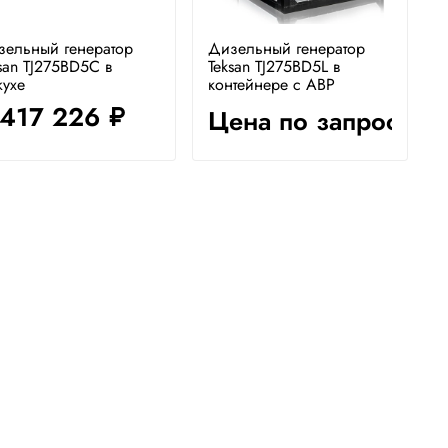
зельный генератор
Дизельный генератор
san TJ275BD5C в
Teksan TJ275BD5L в
жухе
контейнере с АВР
 417 226
Цена по запросу
руб.