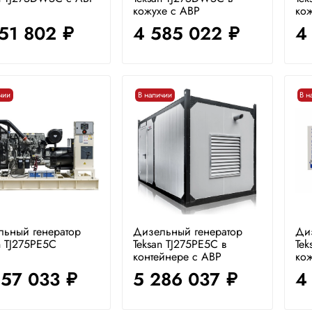
кожухе с АВР
ко
151 802
4 585 022
4
руб.
руб.
чии
В наличии
В н
льный генератор
Дизельный генератор
Ди
n TJ275PE5C
Teksan TJ275PE5C в
Tek
контейнере с АВР
ко
457 033
5 286 037
4
руб.
руб.