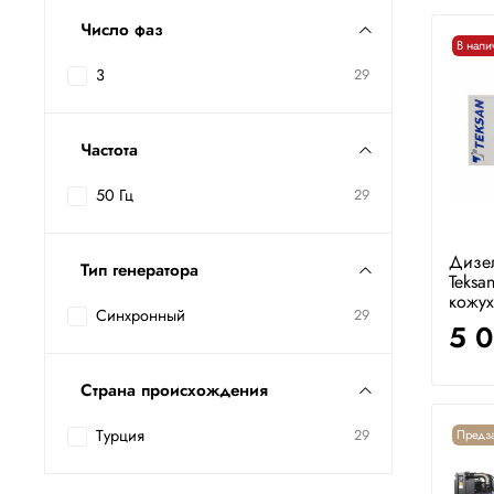
Число фаз
В нали
3
29
Частота
50 Гц
29
Дизе
Тип генератора
Teksa
кожух
Синхронный
29
5 
Страна происхождения
Турция
29
Предза