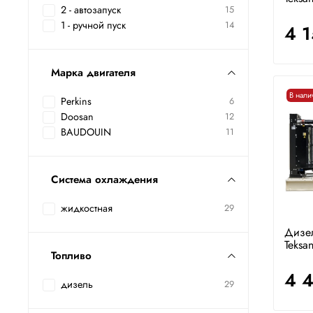
2 - автозапуск
15
1 - ручной пуск
14
4 
Марка двигателя
В нали
Perkins
6
Doosan
12
BAUDOUIN
11
Система охлаждения
жидкостная
29
Дизе
Teksa
Топливо
4 
дизель
29