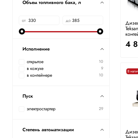
Объем топливного бака, л
от
до
Дизе
Teksa
конте
4 
Исполнение
открытое
10
в кожухе
9
В нали
в контейнере
10
Пуск
электростартер
29
Степень автоматизации
Дизе
Teksa