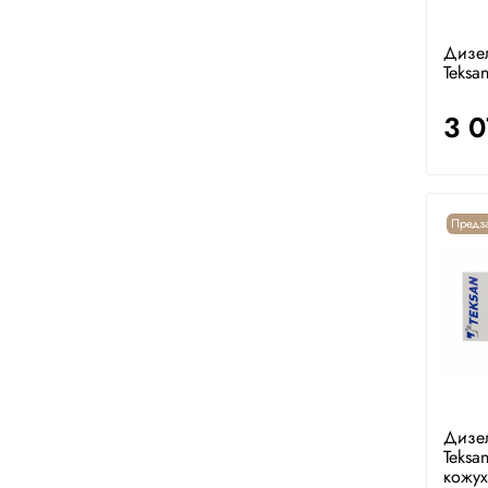
Дизе
Teksa
3 
Предза
Дизе
Teksa
кожух