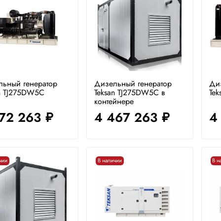
льный генератор
Дизельный генератор
Ди
an TJ275DW5C
Teksan TJ275DW5C в
Tek
контейнере
772 263
4 467 263
4
руб.
руб.
чии
В наличии
В н