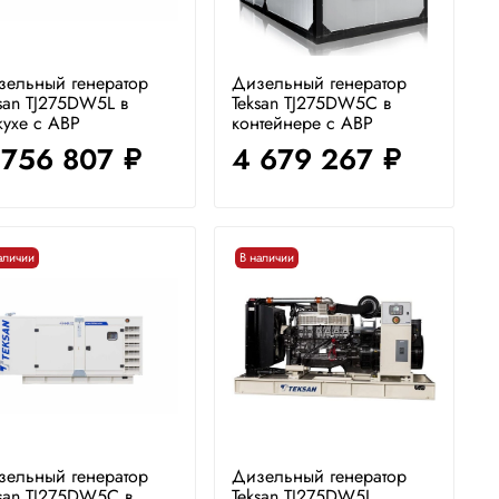
зельный генератор
Дизельный генератор
san TJ275DW5L в
Teksan TJ275DW5C в
ухе с АВР
контейнере с АВР
 756 807
4 679 267
руб.
руб.
аличии
В наличии
зельный генератор
Дизельный генератор
san TJ275DW5C в
Teksan TJ275DW5L