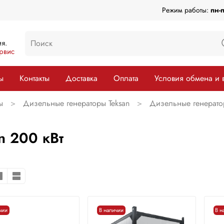
Режим работы:
пн-
я.
рвис
ы
Контакты
Доставка
Оплата
Условия обмена и 
ы
Дизельные генераторы Teksan
Дизельные генератор
n 200 кВт
чии
В наличии
В н