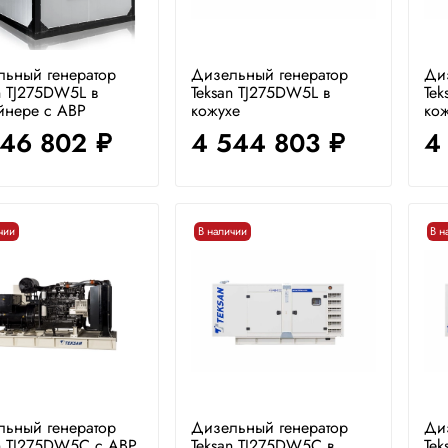
льный генератор
Дизельный генератор
Ди
n TJ275DW5L в
Teksan TJ275DW5L в
Tek
йнере с АВР
кожухе
кож
846 802
4 544 803
4
руб.
руб.
чии
В наличии
В н
льный генератор
Дизельный генератор
Ди
n TJ275DW5C с АВР
Teksan TJ275DW5C в
Tek