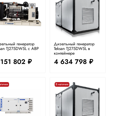
зельный генератор
Дизельный генератор
san TJ275DW5L с АВР
Teksan TJ275DW5L в
контейнере
 151 802
4 634 798
руб.
руб.
аличии
В наличии