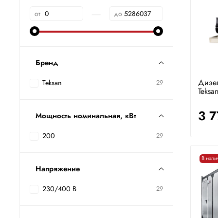
—
от
до
Бренд
Дизе
Teksan
29
Teks
3 
Мощность номинальная, кВт
200
29
В нали
Напряжение
230/400 В
29