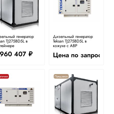
зельный генератор
Дизельный генератор
san TJ275BD5L в
Teksan TJ275BD5L в
тейнере
кожухе с АВР
 960 407
Цена по запросу
руб.
аличии
Предзаказ