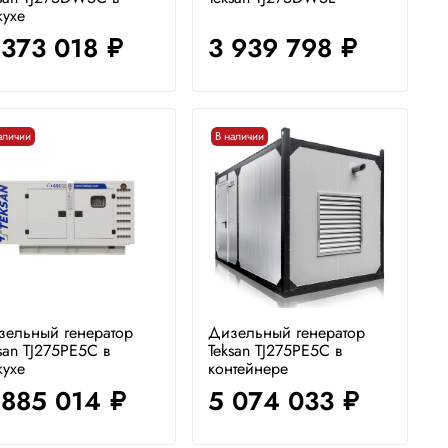
жухе
 373 018
3 939 798
руб.
руб.
аличии
В наличии
зельный генератор
Дизельный генератор
san TJ275PE5C в
Teksan TJ275PE5C в
жухе
контейнере
 885 014
5 074 033
руб.
руб.