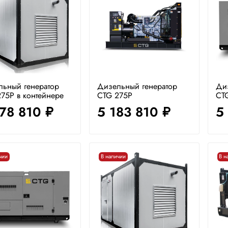
льный генератор
Дизельный генератор
Ди
75P в контейнере
CTG 275P
CTG
878 810
5 183 810
5
руб.
руб.
чии
В наличии
В н