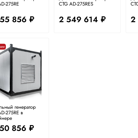
AD-275RE
CTG AD-275RES
CT
055 856
2 549 614
2
руб.
руб.
чии
льный генератор
AD-275RE в
йнере
750 856
руб.