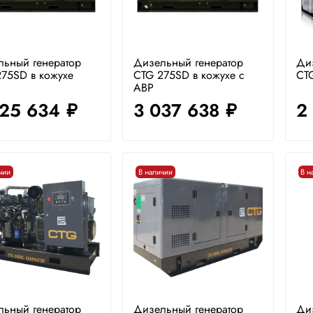
льный генератор
Дизельный генератор
Ди
75SD в кожухе
CTG 275SD в кожухе с
CTG
АВР
825 634
3 037 638
2
руб.
руб.
чии
В наличии
В н
льный генератор
Дизельный генератор
Ди