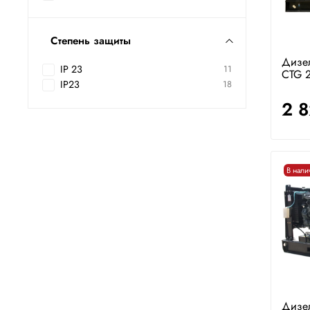
Степень защиты
Дизе
IP 23
11
CTG 2
IP23
18
2 
В нали
Дизе