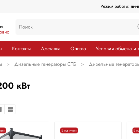
Режим работы:
пн-
я.
рвис
ы
Контакты
Доставка
Оплата
Условия обмена и 
ы
Дизельные генераторы CTG
Дизельные генераторы
200 кВт
чии
В наличии
В н