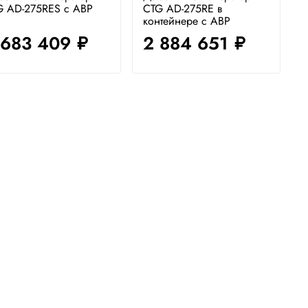
G AD-275RES с АВР
CTG AD-275RE в
контейнере с АВР
 683 409
2 884 651
руб.
руб.