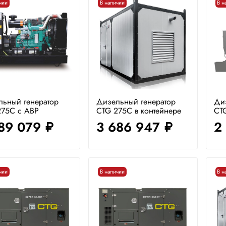
чии
В наличии
В н
льный генератор
Дизельный генератор
Ди
275C с АВР
CTG 275C в контейнере
CT
189 079
3 686 947
2
руб.
руб.
чии
В наличии
В н