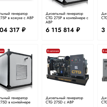
льный генератор
Дизельный генератор
Ди
75P в кожухе с АВР
CTG 275P в контейнере с
CT
АВР
804 317
6 115 814
3
руб.
руб.
чии
В наличии
В н
льный генератор
Дизельный генератор
Ди
75D в контейнере
CTG 275D с АВР
CTG