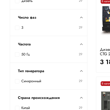
дизель
29
В нали
Число фаз
3
29
Частота
Дизе
CTG 
50 Гц
29
3 
Тип генератора
Синхронный
29
В нали
Страна происхождения
Китай
29