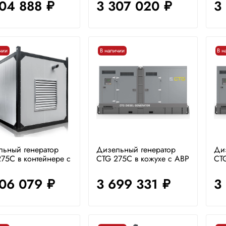
804 888
3 307 020
3
руб.
руб.
чии
В наличии
В н
льный генератор
Дизельный генератор
Ди
75C в контейнере с
CTG 275C в кожухе с АВР
CTG
806 079
3 699 331
3
руб.
руб.