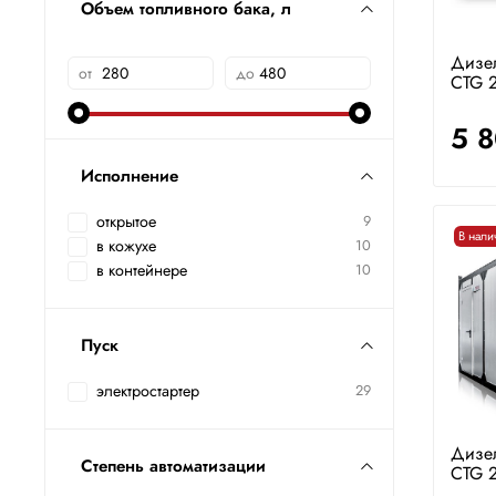
Объем топливного бака, л
Дизе
от
до
CTG 2
5 
Исполнение
открытое
9
В нали
в кожухе
10
в контейнере
10
Пуск
электростартер
29
Дизе
Степень автоматизации
CTG 2