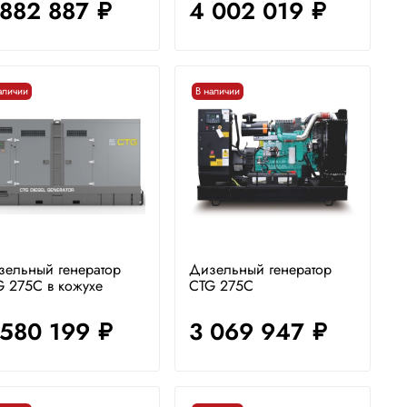
 882 887
4 002 019
руб.
руб.
аличии
В наличии
зельный генератор
Дизельный генератор
 275C в кожухе
CTG 275C
 580 199
3 069 947
руб.
руб.