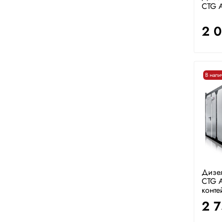
CTG 
2 
В нали
Дизе
CTG 
конте
2 