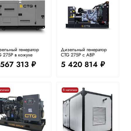
зельный генератор
Дизельный генератор
 275P в кожухе
CTG 275P с АВР
 567 313
5 420 814
руб.
руб.
аличии
В наличии