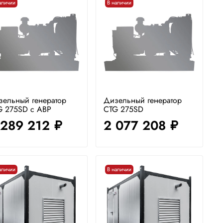
аличии
В наличии
зельный генератор
Дизельный генератор
G 275SD с АВР
CTG 275SD
 289 212
2 077 208
руб.
руб.
аличии
В наличии