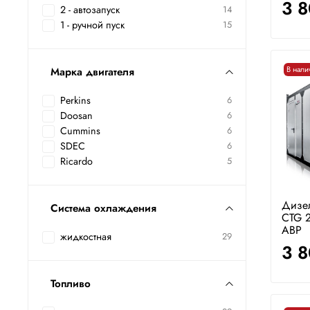
3 
2 - автозапуск
14
1 - ручной пуск
15
В нали
Марка двигателя
Perkins
6
Doosan
6
Cummins
6
SDEC
6
Ricardo
5
Дизе
Система охлаждения
CTG 2
АВР
жидкостная
29
3 
Топливо