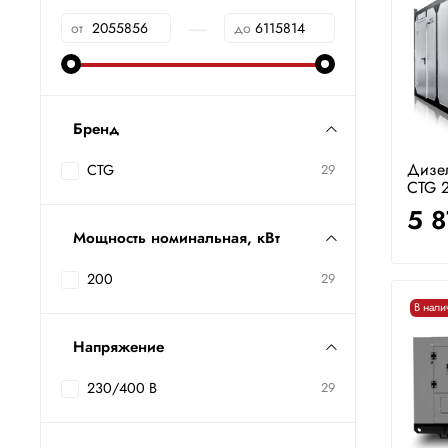
—
от
до
Бренд
Дизе
CTG
29
CTG 2
5 
Мощность номинальная, кВт
200
29
В нали
Напряжение
230/400 В
29