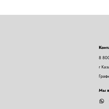
Конт
8 80
г Ка
Графи
Мы в