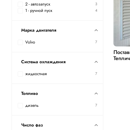
2 - автозапуск
3
1 - ручной пуск
4
Марка двигателя
Volvo
7
Постав
Теплич
Система охлаждения
жидкостная
7
Топливо
дизель
7
Число фаз