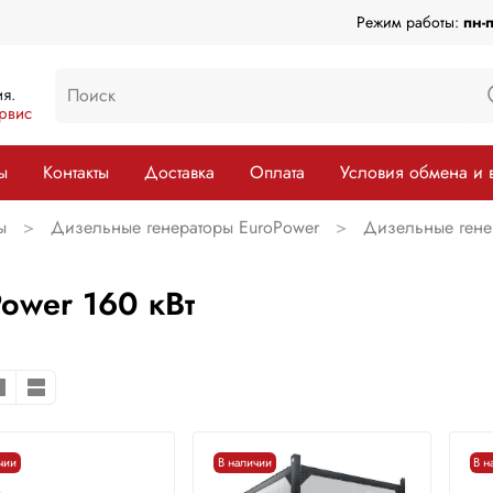
Режим работы:
пн-
я.
рвис
ы
Контакты
Доставка
Оплата
Условия обмена и 
ы
Дизельные генераторы EuroPower
Дизельные гене
ower 160 кВт
чии
В наличии
В н