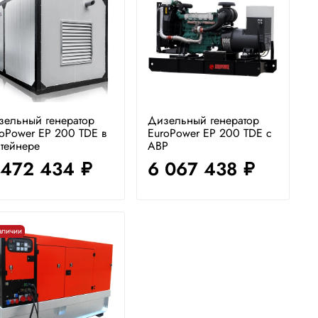
зельный генератор
Дизельный генератор
oPower EP 200 TDE в
EuroPower EP 200 TDE с
тейнере
АВР
 472 434
6 067 438
руб.
руб.
аличии