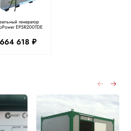
зельный генератор
roPower EPSR200TDE
 664 618
руб.