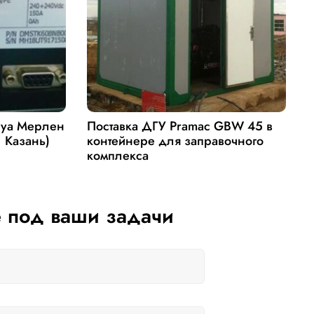
руа Мерлен
Поставка ДГУ Pramac GBW 45 в
П
. Казань)
контейнере для заправочного
Д
комплекса
 под ваши задачи