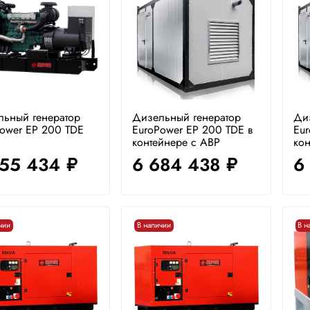
льный генератор
Дизельный генератор
Ди
ower EP 200 TDE
EuroPower EP 200 TDE в
Eur
контейнере с АВР
кон
855 434
6 684 438
6
руб.
руб.
чии
В наличии
В н