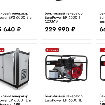
новый генератор
Бензиновый генератор
Бен
ower EPS 6000 E с
EuroPower EP 6500 T
Eur
3X230V
кон
5 640
229 990
6
руб.
руб.
чии
В наличии
В н
новый генератор
Бензиновый генератор
Бен
ower EP 6500 TE в
EuroPower EP 6500 TE
Eur
йнере с АВР
АВ