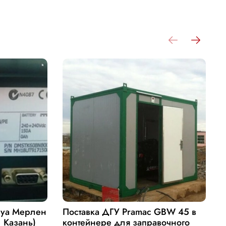
руа Мерлен
Поставка ДГУ Pramac GBW 45 в
П
. Казань)
контейнере для заправочного
Д