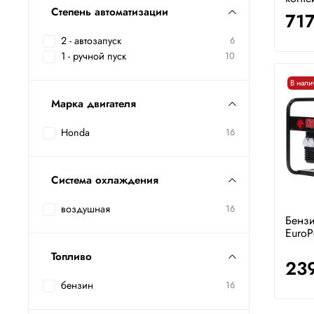
Степень автоматизации
71
2 - автозапуск
6
1 - ручной пуск
10
В нали
Марка двигателя
Honda
16
Система охлаждения
воздушная
16
Бензи
EuroP
Топливо
23
бензин
16