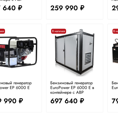
7 640
259 990
2
руб.
руб.
чии
В наличии
В н
новый генератор
Бензиновый генератор
Бен
ower EP 6000 E
EuroPower EP 6000 E в
Eur
контейнере с АВР
9 990
697 640
7
руб.
руб.