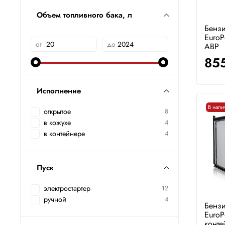
Объем топливного бака, л
Бензи
EuroP
от
до
АВР
85
Исполнение
В нали
открытое
8
в кожухе
4
в контейнере
4
Пуск
электростартер
12
ручной
4
Бензи
EuroP
конте