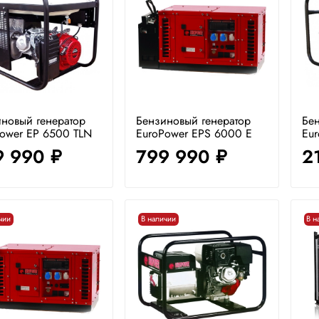
новый генератор
Бензиновый генератор
Бен
ower EP 6500 TLN
EuroPower EPS 6000 E
Eur
9 990
799 990
2
руб.
руб.
чии
В наличии
В н