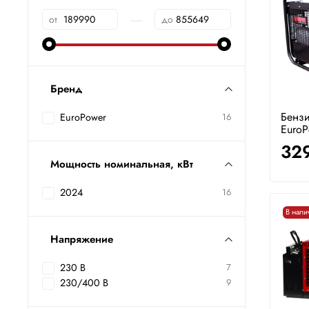
—
от
до
Бренд
Бензи
EuroPower
16
EuroP
32
Мощность номинальная, кВт
2024
16
В нали
Напряжение
230 В
7
230/400 В
9