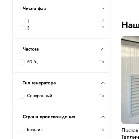
Число фаз
1
7
Наш
3
9
Частота
50 Гц
16
Тип генератора
Синхронный
16
Страна происхождения
Постав
Бельгия
16
Теплич