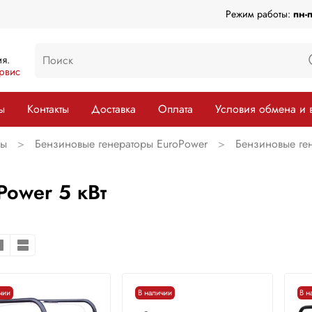
Режим работы:
пн-
я.
рвис
ы
Контакты
Доставка
Оплата
Условия обмена и 
ры
Бензиновые генераторы EuroPower
Бензиновые ген
Power 5 кВт
чии
В наличии
В н