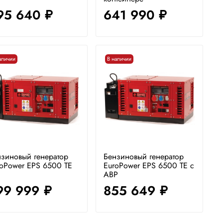
95 640
641 990
руб.
руб.
аличии
В наличии
зиновый генератор
Бензиновый генератор
oPower EPS 6500 TE
EuroPower EPS 6500 TE с
АВР
99 999
855 649
руб.
руб.